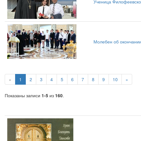
Ученица Филофеевской
Молебен об окончании
«
1
2
3
4
5
6
7
8
9
10
»
Показаны записи
1-5
из
160
.