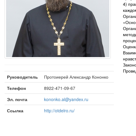
4) пра
каждо
Орган
«Осно
Орган
метод
проце
Оценк
Взаим
нравс
Закон
Прове
Руководитель
Протоиерей Александр Кононко
Телефон
8922-471-09-67
Эл. почта
kononko.al@yandex.ru
Ссылка
http://otdelro.ru/