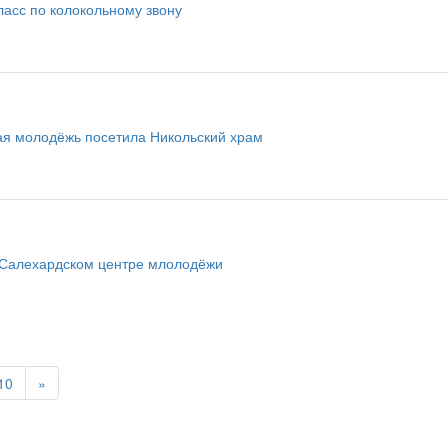
ласс по колокольному звону
я молодёжь посетила Никольский храм
 Салехардском центре млолодёжи
10
»