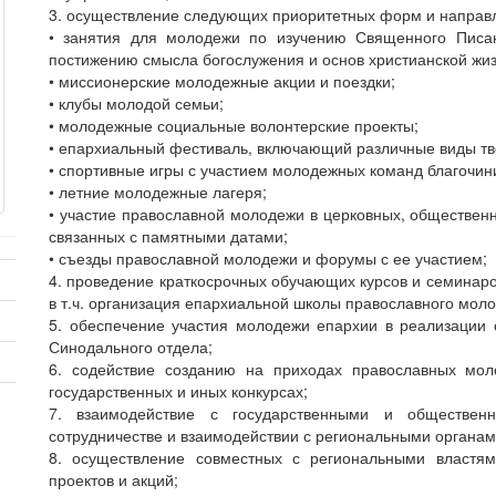
3. осуществление следующих приоритетных форм и направ
• занятия для молодежи по изучению Священного Писани
постижению смысла богослужения и основ христианской жиз
• миссионерские молодежные акции и поездки;
• клубы молодой семьи;
• молодежные социальные волонтерские проекты;
• епархиальный фестиваль, включающий различные виды тв
• спортивные игры с участием молодежных команд благочин
• летние молодежные лагеря;
• участие православной молодежи в церковных, обществен
связанных с памятными датами;
• съезды православной молодежи и форумы с ее участием;
4. проведение краткосрочных обучающих курсов и семинар
в т.ч. организация епархиальной школы православного моло
5. обеспечение участия молодежи епархии в реализации
Синодального отдела;
6. содействие созданию на приходах православных мол
государственных и иных конкурсах;
7. взаимодействие с государственными и общественн
сотрудничестве и взаимодействии с региональными органам
8. осуществление совместных с региональными властя
проектов и акций;