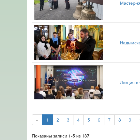
Мастер-к
Надымска
Лекция в
«
1
2
3
4
5
6
7
8
9
Показаны записи
1-5
из
137
.