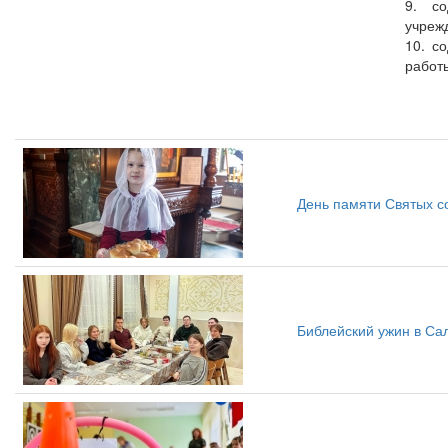
9. со
учреж
10. с
работ
День памяти Святых с
Библейский ужин в С