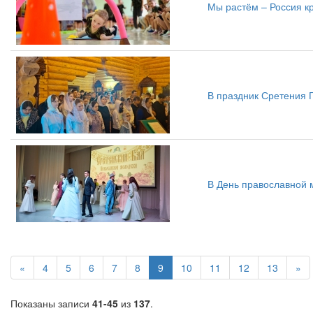
Мы растём – Россия к
В праздник Сретения 
В День православной 
«
4
5
6
7
8
9
10
11
12
13
»
Показаны записи
41-45
из
137
.