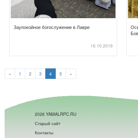
Заупокойное богослужение в Лавре
Осв
Бо
16.10.2018
«
1
2
3
4
5
»
2026 YAMALRPC.RU
Старый сайт
Контакты