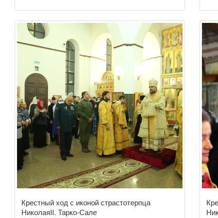
Крестный ход с иконой страстотерпца
Кре
НиколаяII. Тарко-Сале
Ник