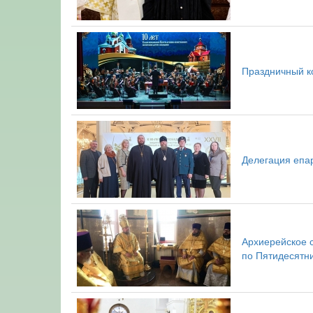
Праздничный к
Делегация епа
Архиерейское 
по Пятидесятн