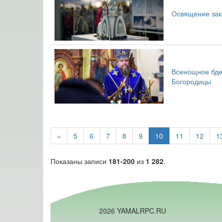
Освящение зак
Всенощное бде
Богородицы
«
5
6
7
8
9
10
11
12
1
Показаны записи
181-200
из
1 282
.
2026 YAMALRPC.RU