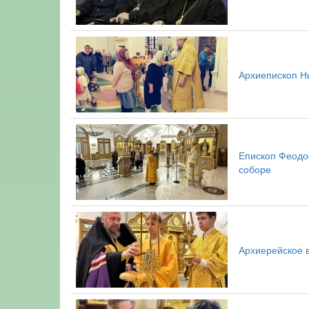
Архиепископ Н
Епископ Феодос
соборе
Архиерейское 