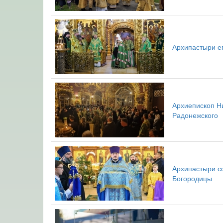
Архипастыри е
Архиепископ Ни
Радонежского
Архипастыри с
Богородицы