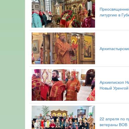
Преосвященней
литургию в Губ
Архипастырский
Архиепископ Н
Новый Уренгой
22 апреля по п
ветераны ВОВ