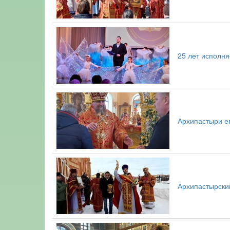
25 лет исполня
Архипастыри е
Архипастырский