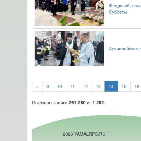
Феодосий, епи
Субботы
Архиерейское 
«
9
10
11
12
13
14
15
16
Показаны записи
261-280
из
1 282
.
2026 YAMALRPC.RU