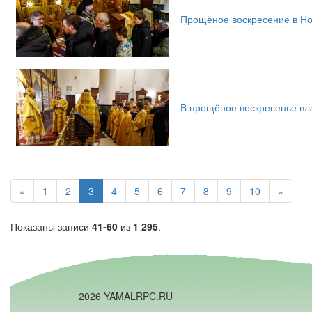
Прощёное воскресение в Н
В прощёное воскресенье в
«
1
2
3
4
5
6
7
8
9
10
»
Показаны записи
41-60
из
1 295
.
2026 YAMALRPC.RU