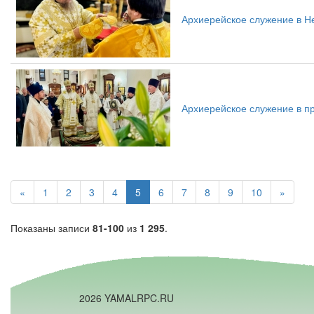
Архиерейское служение в Н
Архиерейское служение в п
«
1
2
3
4
5
6
7
8
9
10
»
Показаны записи
81-100
из
1 295
.
2026 YAMALRPC.RU