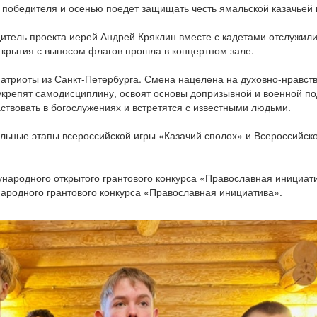
ок победителя и осенью поедет защищать честь ямальской казачье
тель проекта иерей Андрей Кряклин вместе с кадетами отслужили
крытия с выносом флагов прошла в концертном зале.
атриоты из Санкт-Петербурга. Смена нацелена на духовно-нравств
укрепят самодисциплину, освоят основы допризывной и военной по
аствовать в богослужениях и встретятся с известными людьми.
льные этапы всероссийской игры «Казачий сполох» и Всероссийск
народного открытого грантового конкурса «Православная инициат
ародного грантового конкурса «Православная инициатива».