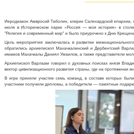
Иеродиакон Амвросий Таболин, клирик Салехардской епархии, п
июля в Историческом парке «Россия — моя история» в столи
"Религия и современный мир" и было приурочено к Дню Крещени
Цель мероприятия заключалась в развитии межнационального
обратились архиепископ Махачкалинский и Дербентский Варл
имамов Махачкалы Даниял Умаилов, а также представители моло
Архиепископ Варлаам говорил о духовных поисках князя Влад
вектор цивилизационного развития страны, где на протяжении 
В игре приняли участие семь команд, в составе которых был
участники получили дипломы, а победители — памятные подарк