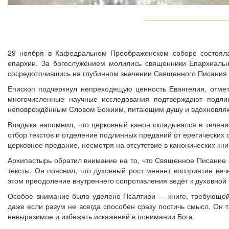
29 ноября в Кафедральном Преображенском соборе состоялас
епархии. За богослужением молились священники Епархиальн
сосредоточившись на глубинном значении Священного Писания и
Епископ подчеркнул непреходящую ценность Евангелия, отмет
многочисленные научные исследования подтверждают подлин
неповреждённым Словом Божиим, питающим душу и вдохновля
Владыка напомнил, что церковный канон складывался в течени
отбор текстов и отделение подлинных преданий от еретических
церковное предание, несмотря на отсутствие в канонических кни
Архипастырь обратил внимание на то, что Священное Писание 
тексты. Он пояснил, что духовный рост меняет восприятие ве
этом преодоление внутреннего сопротивления ведёт к духовной
Особое внимание было уделено Псалтири — книге, требующей г
даже если разум не всегда способен сразу постичь смысл. Он 
невыразимое и избежать искажений в понимании Бога.