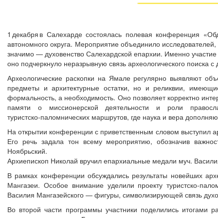
1 декабря в Салехарде состоялась полевая конференция «Об
автономного округа. Мероприятие объединило исследователей, 
значимо — духовенство Салехардской епархии. Именно участие
оно подчеркнуло неразрывную связь археологического поиска с 
Археологические раскопки на Ямале регулярно выявляют объ
предметы и архитектурные остатки, но и реликвии, имеющие
формальность, а необходимость. Оно позволяет корректно интер
памяти о миссионерской деятельности и роли правосл
туристско‑паломнических маршрутов, где наука и вера дополняют
На открытии конференции с приветственным словом выступил ар
Его речь задала тон всему мероприятию, обозначив важнос
Ноябрьский.
Архиепископ Николай вручил епархиальные медали муч. Василия Ма
В рамках конференции обсуждались результаты новейших архео
Мангазеи. Особое внимание уделили проекту туристско‑пало
Василия Мангазейского — фигуры, символизирующей связь духов
Во второй части программы участники поделились итогами р