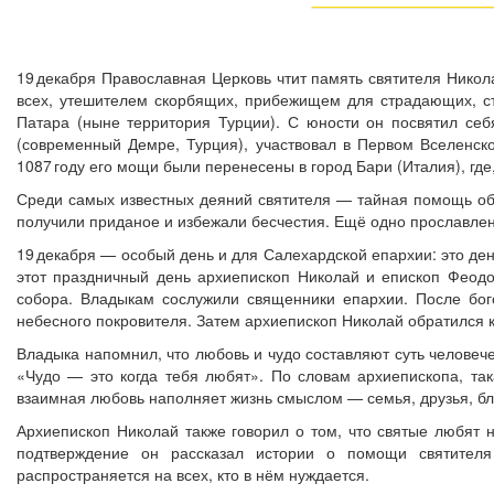
19 декабря Православная Церковь чтит память святителя Нико
всех, утешителем скорбящих, прибежищем для страдающих, сто
Патара (ныне территория Турции). С юности он посвятил се
(современный Демре, Турция), участвовал в Первом Вселенском
1087 году его мощи были перенесены в город Бари (Италия), где,
Среди самых известных деяний святителя — тайная помощь обе
получили приданое и избежали бесчестия. Ещё одно прославлен
19 декабря — особый день и для Салехардской епархии: это де
этот праздничный день архиепископ Николай и епископ Феод
собора. Владыкам сослужили священники епархии. После бо
небесного покровителя. Затем архиепископ Николай обратился 
Владыка напомнил, что любовь и чудо составляют суть человечес
«Чудо — это когда тебя любят». По словам архиепископа, та
взаимная любовь наполняет жизнь смыслом — семья, друзья, бли
Архиепископ Николай также говорил о том, что святые любят н
подтверждение он рассказал истории о помощи святителя
распространяется на всех, кто в нём нуждается.