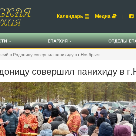
Календарь
Медиа
|
СТИ
ЕПАРХИЯ
ОТДЕЛЫ ЕП
сий в Радоницу совершил панихиду в г.Ноябрьск
доницу совершил панихиду в г.