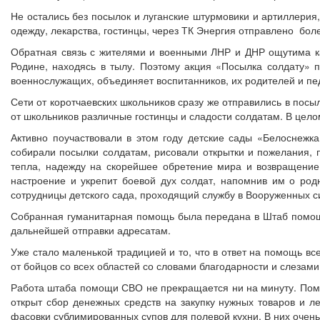
Не остались без посылок и луганские штурмовики и артиллерия,
одежду, лекарства, гостинцы, через ТК Энергия отправлено боле
Обратная связь с жителями и военными ЛНР и ДНР ощутима ка
Родине, находясь в тылу. Поэтому акция «Посылка солдату» 
военнослужащих, объединяет воспитанников, их родителей и пед
Сети от коротчаевских школьников сразу же отправились в посы
от школьников различные гостинцы и сладости солдатам. В цело
Активно поучаствовали в этом году детские сады «Белоснежк
собирали посылки солдатам, рисовали открытки и пожелания, 
тепла, надежду на скорейшее обретение мира и возвращение
настроение и укрепит боевой дух солдат, напомнив им о род
сотрудницы детского сада, проходящий службу в Вооруженных с
Собранная гуманитарная помощь была передана в Штаб помощ
дальнейшей отправки адресатам.
Уже стало маленькой традицией и то, что в ответ на помощь вс
от бойцов со всех областей со словами благодарности и слезам
Работа штаба помощи СВО не прекращается ни на минуту. Помо
открыт сбор денежных средств на закупку нужных товаров и л
фасовки сублимированных супов для полевой кухни. В них очен