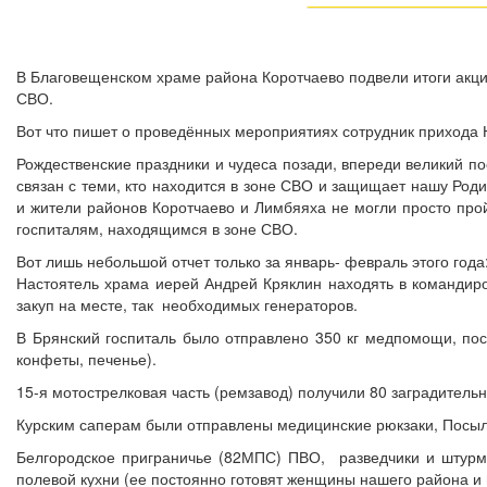
В Благовещенском храме района Коротчаево подвели итоги акц
СВО.
Вот что пишет о проведённых мероприятиях сотрудник прихода 
Рождественские праздники и чудеса позади, впереди великий п
связан с теми, кто находится в зоне СВО и защищает нашу Ро
и жители районов Коротчаево и Лимбяяха не могли просто про
госпиталям, находящимся в зоне СВО.
Вот лишь небольшой отчет только за январь- февраль этого года
Настоятель храма иерей Андрей Кряклин находять в командиро
закуп на месте, так необходимых генераторов.
В Брянский госпиталь было отправлено 350 кг медпомощи, пос
конфеты, печенье).
15-я мотострелковая часть (ремзавод) получили 80 заградительн
Курским саперам были отправлены медицинские рюкзаки, Посылк
Белгородское приграничье (82МПС) ПВО, разведчики и штурмо
полевой кухни (ее постоянно готовят женщины нашего района и 