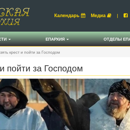
Календарь
Медиа
|
СТИ
ЕПАРХИЯ
ОТДЕЛЫ ЕП
зять крест и пойти за Господом
 и пойти за Господом