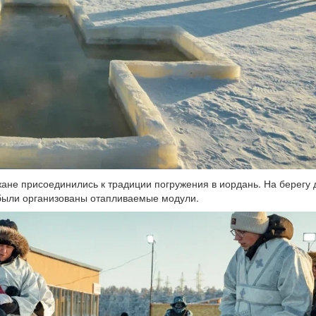
ане присоединились к традиции погружения в иордань. На берегу
 были организованы отапливаемые модули.