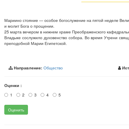
Мариино стояние — особое богослужение на пятой неделе Велико
и молит Бога о прощении.
25 марта вечером в нижнем храме Преображенского кафедральн
Владыке сослужило духовенство собора. Во время Утрени свящ
преподобной Марии Египетской.
Направление:
Общество
Ист
Оценки :
1
2
3
4
5
Оценить