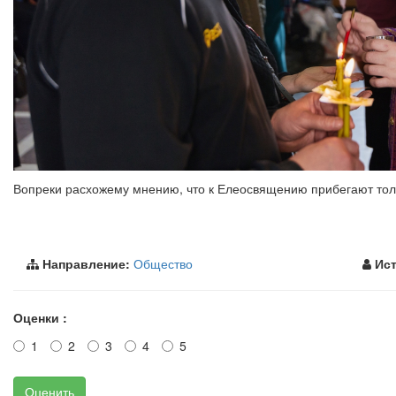
Вопреки расхожему мнению, что к Елеосвящению прибегают толь
Направление:
Общество
Ист
Оценки :
1
2
3
4
5
Оценить