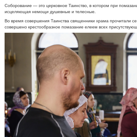
Соборование — это церковное Таинство, в котором при помазан
исцеляющая немощи душевные и телесные.
Во время совершения Таинства священники храма прочитали сем
совершено крестообразное помазание елеем всех присутствующ