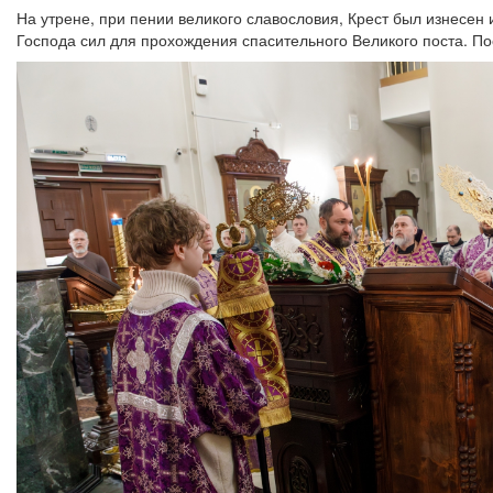
На утрене, при пении великого славословия, Крест был изнесен
Господа сил для прохождения спасительного Великого поста. 