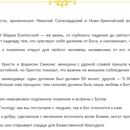
оста, архиепископ Николай Салехардский и Ново‑Уренгойский 
Марии Египетской — её жизнь, от глубокого падения до святост
т надежду тем, кто чувствует себя далёким от Бога, и напоминает,
 к покаянию открыт для любого человека, независимо от его пр
о Христе и фарисее Симоне: женщина с дурной славой пришла 
остойной, но Христос показал, что важнее не внешнее соблюдение 
заимодавце: один должник был должен 50 монет, другой — 5 00
 больше нам прощено, тем сильнее должна быть наша любовь к Богу
них невозможно подлинное покаяние и встреча с Богом.
споду: как мы поступаем с людьми, так и Бог относится к нам.
 добру, сделанные с желанием исполнить волю Божию, могут приве
о оно открывает сердце для Божественной благодати.