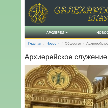
АРХИЕРЕЙ
НОВО
Главная
Новости
Общество
Архиерейско
Архиерейское служение