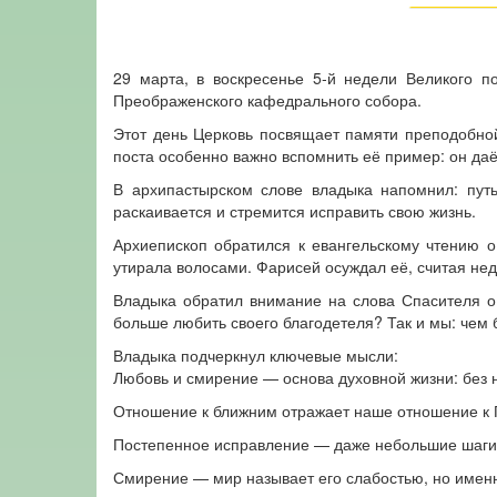
29 марта, в воскресенье 5‑й недели Великого п
Преображенского кафедрального собора.
Этот день Церковь посвящает памяти преподобной 
поста особенно важно вспомнить её пример: он даё
В архипастырском слове владыка напомнил: путь
раскаивается и стремится исправить свою жизнь.
Архиепископ обратился к евангельскому чтению 
утирала волосами. Фарисей осуждал её, считая нед
Владыка обратил внимание на слова Спасителя о 
больше любить своего благодетеля? Так и мы: чем
Владыка подчеркнул ключевые мысли:
Любовь и смирение — основа духовной жизни: без 
Отношение к ближним отражает наше отношение к Го
Постепенное исправление — даже небольшие шаги к
Смирение — мир называет его слабостью, но именн