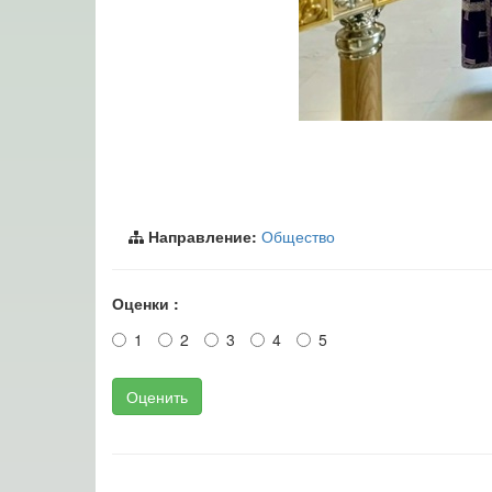
Направление:
Общество
Оценки :
1
2
3
4
5
Оценить