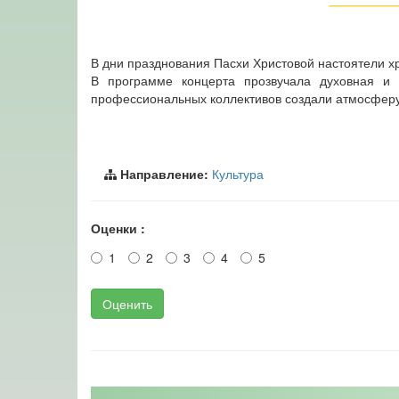
В дни празднования Пасхи Христовой настоятели х
В программе концерта прозвучала духовная и 
профессиональных коллективов создали атмосферу
Направление:
Культура
Оценки :
1
2
3
4
5
Оценить