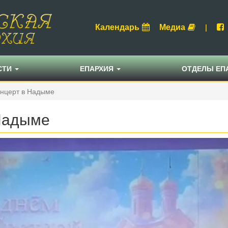
Календарь
Медиа
|
СТИ
ЕПАРХИЯ
ОТДЕЛЫ ЕП
онцерт в Надыме
Надыме