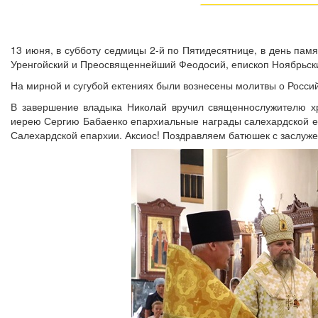
13 июня, в субботу седмицы 2-й по Пятидесятнице, в день па
Уренгойский и Преосвященнейший Феодосий, епископ Ноябрьски
На мирной и сугубой ектениях были вознесены молитвы о Росси
В завершение владыка Николай вручил священнослужителю х
иерею Сергию Бабаенко епархиальные награды салехардской еп
Салехардской епархии. Аксиос! Поздравляем батюшек с заслу