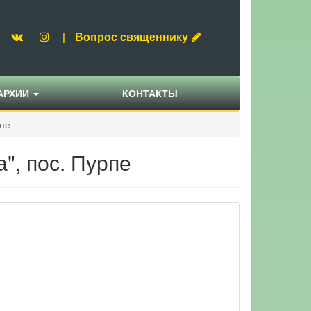
Вопрос священнику
|
АРХИИ
КОНТАКТЫ
рпе
", пос. Пурпе