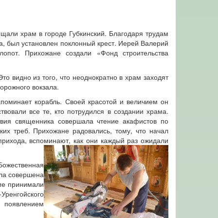
щали храм в городе Губкинский. Благодаря трудам
а, был установлен поклонный крест. Иерей Валерий
лопот. Прихожане создали «Фонд строительства
то видно из того, что неоднократно в храм заходят
орожного вокзала.
апоминает корабль. Своей красотой и величием он
ствовали все те, кто потрудился в создании храма.
твия священника совершала чтение акафистов по
их треб. Прихожане радовались, тому, что начал
прихода, вспоминают, как они каждый раз ожидали
Божественная
ыла совершена
аме принимали
-Уренгойского
С появлением