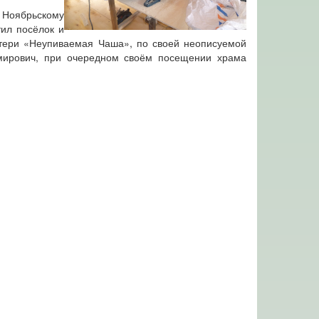
 Ноябрьскому
тил посёлок и
атери «Неупиваемая Чаша», по своей неописуемой
мирович, при очередном своём посещении храма