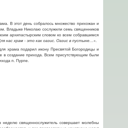
ама. В этот день собралось множество прихожан и
ном. Владыке Николаю сослужили семь священников
своим архипастырским словом ко всем собравшимся
я нас храм - это как оазис. Оазис в пустыне…».
 для храма подарил икону Пресвятой Богородицы и
е в создание прихода. Всем присутствующим были
ихода п. Пурпе.
 в неделю священнослужитель совершает молебны