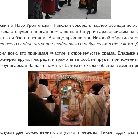
ский и Ново-Уренгойский Николай совершил малое освящение хр
 была отслужена первая Божественная Литургия архиерейским чи
остью и благоговением. В конце архиепископ Николай обратился 
всего сердца искренне поздравляю и радуюсь вместе с вами. Дл
ил всех, кто принимал участие в строительстве храма. Владыка
рхиерей вручил награды и грамоты за особые труды, приложенны
Неупиваемая Чаша» в память об этом великом событии в жизни пр
 служит две Божественных Литургии в неделю. Также, один раз