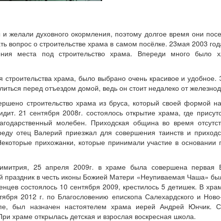
 и желали духовного окормления, поэтому долгое время они посе
ь вопрос о строительстве храма в самом посёлке. 23мая 2003 год
ния места под строительство храма. Впереди много было х
я строительства храма, было выбрано очень красивое и удобное. Э
литься перед отъездом домой, ведь он стоит недалеко от железнод
вершено строительство храма из бруса, который своей формой н
идит. 21 сентября 2008г. состоялось открытие храма, где присут
агодарственный молебен. Приходская община во время отсутс
еду отец Валерий приезжал для совершения таинств и приходск
Некоторые прихожанки, которые принимали участие в основании 
имитрия, 25 апреля 2009г. в храме была совершена первая 
ый праздник в честь иконы Божией Матери «Неупиваемая Чаша» б
енцев состоялось 10 сентября 2009, крестилось 5 детишек. В хр
октября 2012 г. по Благословению епископа Салехардского и Ново
пе, был назначен настоятелем храма иерей Андрей Юнчик. 
При храме открылась детская и взрослая воскресная школа.