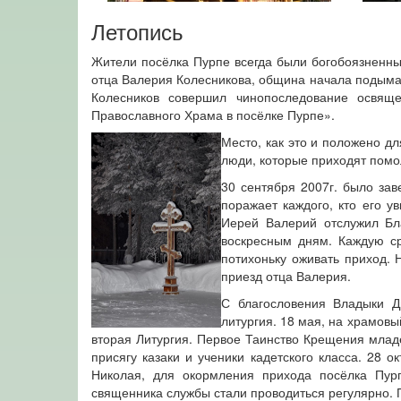
Летопись
Жители посёлка Пурпе всегда были богобоязненны
отца Валерия Колесникова, община начала подымат
Колесников совершил чинопоследование освяще
Православного Храма в посёлке Пурпе».
Место, как это и положено дл
люди, которые приходят помо
30 сентября 2007г. было за
поражает каждого, кто его ув
Иерей Валерий отслужил Бл
воскресным дням. Каждую ср
потихоньку оживать приход. 
приезд отца Валерия.
С благословения Владыки Д
литургия. 18 мая, на храмов
вторая Литургия. Первое Таинство Крещения млад
присягу казаки и ученики кадетского класса. 28 
Николая, для окормления прихода посёлка Пур
священника службы стали проводиться регулярно. 