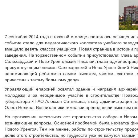
7 сентября 2014 года в газовой столице состоялось освящение
событие стало для педагогического коллектива учебного завед
вмещало девять классов учащихся. Новая страница в истории пр
заведения. На торжественном событии присутствовали: глава а
Салехардский и Ново-Уренгойский Николай, глава администрации
присутствующим епископ Салехардский и Ново-Уренгойский Нико
напоминающий ребятам о самом высоком, чистом, светлом. А
причастны к такому большому делу».
Управляющий епархией освятил здание и наградил архиерейс
молодежи и за неоценимое участие в строительстве Правос
губернатора ЯНАО Алексея Ситникова, главу администрации го
Олега Нелина. Воспитанники гимназии преподнесли высоким го
На протяжении нескольких лет строительства собора в Новом
возникающие вопросы. Основной проблемой была нехватка фина
Нового Уренгоя. Тем не менее, работы по строительству прод
долю этого строительства, но трудности уже не кажутся таким