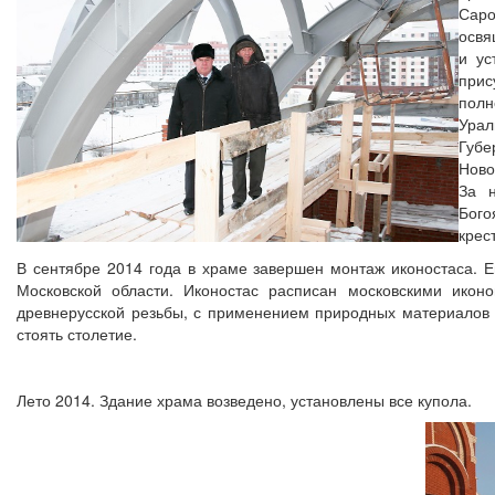
Сар
освя
и ус
при
полн
Урал
Губ
Ново
За н
Бого
крес
В сентябре 2014 года в храме завершен монтаж иконостаса. Е
Московской области. Иконостас расписан московскими икон
древнерусской резьбы, с применением природных материалов —
стоять столетие.
Лето 2014. Здание храма возведено, установлены все купола.