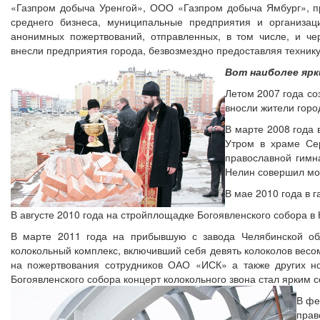
«Газпром добыча Уренгой», ООО «Газпром добыча Ямбург», п
среднего бизнеса, муниципальные предприятия и организац
анонимных пожертвований, отправленных, в том числе, и че
внесли предприятия города, безвозмездно предоставляя техник
Вот наиболее яр
Летом 2007 года со
вносли жители горо
В марте 2008 года 
Утром в храме Се
православной гимн
Нелин совершил мо
В мае 2010 года в 
В августе 2010 года на стройплощадке Богоявленского собора в
В марте 2011 года на прибывшую с завода Челябинской обл
колокольный комплекс, включивший себя девять колоколов весом
на пожертвования сотрудников ОАО «ИСК» а также других но
Богоявленского собора концерт колокольного звона стал ярким с
В фе
пра