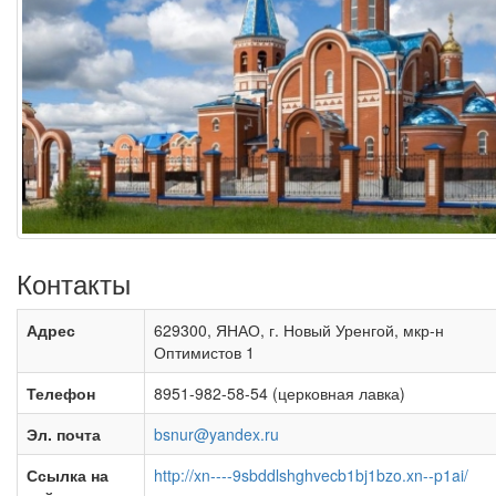
Контакты
Адрес
629300, ЯНАО, г. Новый Уренгой, мкр-н
Оптимистов 1
Телефон
8951-982-58-54 (церковная лавка)
Эл. почта
bsnur@yandex.ru
Ссылка на
http://xn----9sbddlshghvecb1bj1bzo.xn--p1ai/