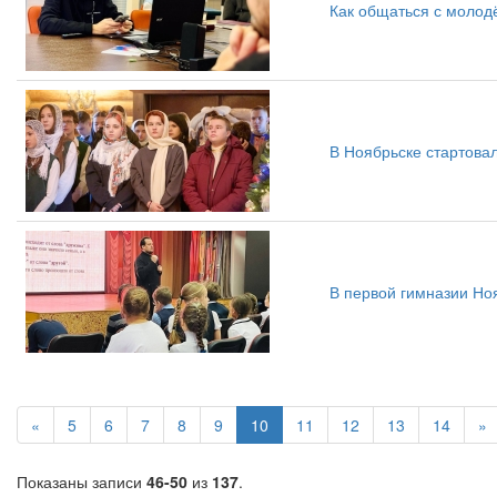
Как общаться с молод
В Ноябрьске стартов
В первой гимназии Но
«
5
6
7
8
9
10
11
12
13
14
»
Показаны записи
46-50
из
137
.