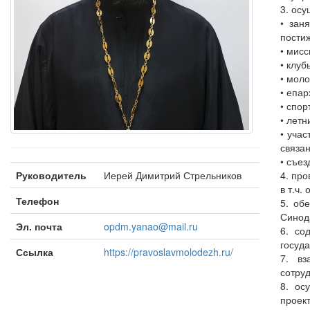
3. ос
• зан
пости
• мис
• клу
• мол
• епа
• спо
• лет
• уча
связа
• съе
Руководитель
Иерей Димитрий Стрельников
4. пр
в т.ч
Телефон
5. об
Синод
Эл. почта
opdm.yanao@mail.ru
6. со
госуда
Ссылка
https://pravoslavmolodezh.ru/
7. вз
сотру
8. ос
проект