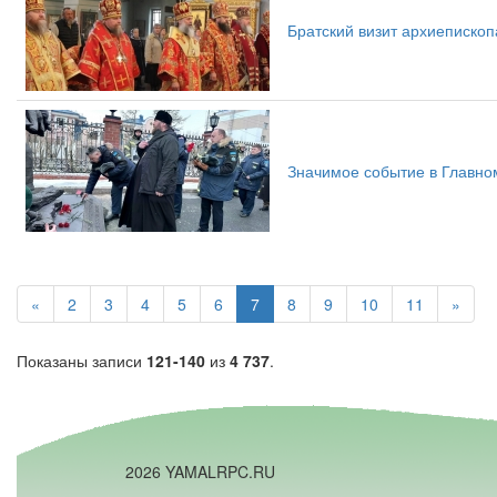
Братский визит архиеписко
Значимое событие в Главн
«
2
3
4
5
6
7
8
9
10
11
»
Показаны записи
121-140
из
4 737
.
2026 YAMALRPC.RU