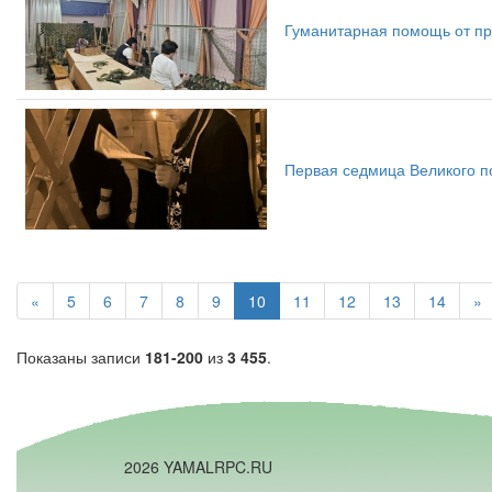
Гуманитарная помощь от пр
Первая седмица Великого по
«
5
6
7
8
9
10
11
12
13
14
»
Показаны записи
181-200
из
3 455
.
2026 YAMALRPC.RU