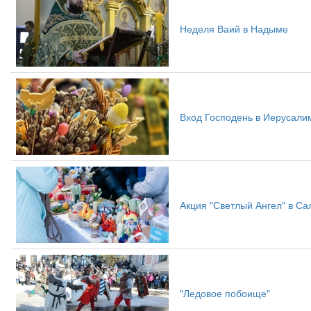
Неделя Ваий в Надыме
Вход Господень в Иерусали
Акция "Светлый Ангел" в С
"Ледовое побоище"