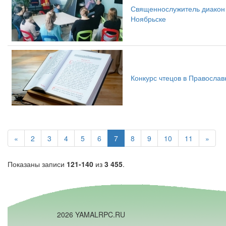
Священнослужитель диакон 
Ноябрьске
Конкурс чтецов в Православ
«
2
3
4
5
6
7
8
9
10
11
»
Показаны записи
121-140
из
3 455
.
2026 YAMALRPC.RU