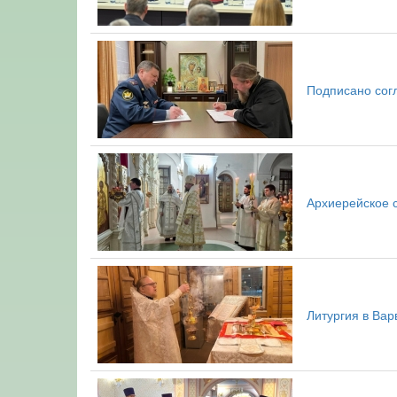
Подписано сог
Архиерейское 
Литургия в Ва