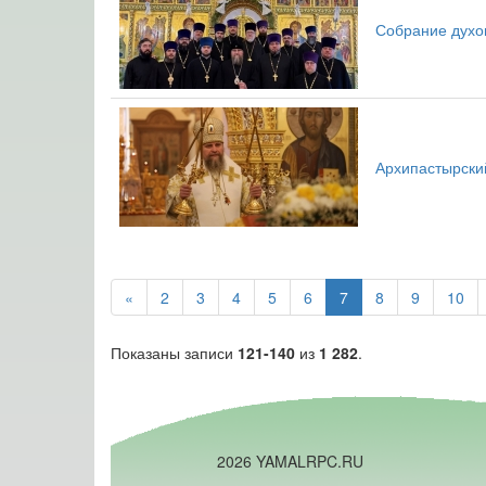
Собрание духо
Архипастырский
«
2
3
4
5
6
7
8
9
10
Показаны записи
121-140
из
1 282
.
2026 YAMALRPC.RU