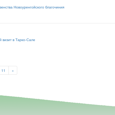
венства Новоуренгойского благочиния
 визит в Тарко-Сале
11
»