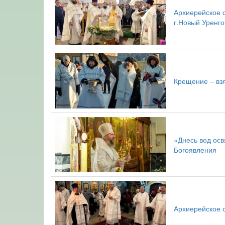
Архиерейское с
г.Новый Уренго
Крещение – взя
«Днесь вод осв
Богоявления
Архиерейское 