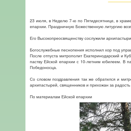
23 июля, в Неделю 7-ю по Пятидесятнице, в храм
епархии. Праздничную Божественную литургию возг
Его Высокопреосвященству сослужили архипастыри,
Богослужебные песнопения исполнил хор под упра
После отпуста митрополит Екатеринодарский и Ку
паству Ейской епархии с 10-летним юбилеем. В п
Победоносца.
Со словом поздравления так же обратился и митр
архипастырей, священников и прихожан за радость
По материалам Ейской епархии