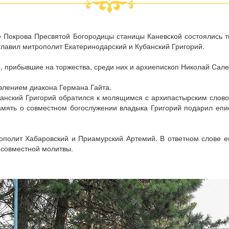
е Покрова Пресвятой Богородицы станицы Каневской состоялись т
лавил митрополит Екатеринодарский и Кубанский Григорий.
 прибывшие на торжества, среди них и архиепископ Николай Сале
влением диакона Германа Гайта.
банский Григорий обратился к молящимся с архипастырским слово
амять о совместном богослужении владыка Григорий подарил епис
ополит Хабаровский и Приамурский Артемий. В ответном слове 
 совместной молитвы.