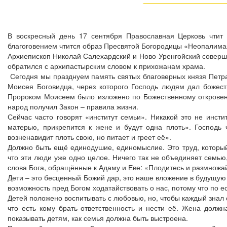
В воскресный день 17 сентября Православная Церковь чтит 
благоговением чтится образ Пресвятой Богородицы «Неопалима
Архиепископ Николай Салехардский и Ново-Уренгойский соверш
обратился с архипастырским словом к прихожанам храма.
Сегодня мы празднуем память святых благоверных князя Петра
Моисея Боговидца, через которого Господь людям дал божеств
Пророком Моисеем было изложено по Божественному откровению
народ получил Закон – правила жизни.
Сейчас часто говорят «институт семьи». Никакой это не инстит
матерью, прикрепится к жене и будут одна плоть». Господь
возненавидит плоть свою, но питает и греет её».
Должно быть ещё единодушие, единомыслие. Это труд, который
что эти люди уже одно целое. Ничего так не объединяет семью,
слова Бога, обращённые к Адаму и Еве: «Плодитесь и размножа
Дети – это бесценный Божий дар, это наше вложение в будущую 
возможность пред Богом ходатайствовать о нас, потому что по ес
Детей положено воспитывать с любовью, но, чтобы каждый знал св
что есть кому брать ответственность и нести её. Жена долж
показывать детям, как семья должна быть выстроена.