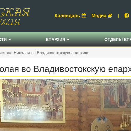
Календарь
Медиа
|
СТИ
ЕПАРХИЯ
ОТДЕЛЫ ЕП
ископа Николая во Владивостокскую епархию
колая во Владивостокскую епар