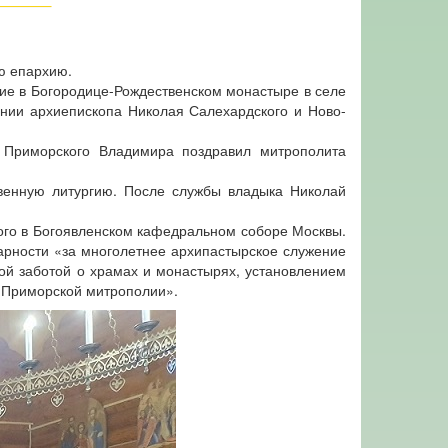
ю епархию.
ие в Богородице-Рождественском монастыре в селе
ении архиепископа Николая Салехардского и Ново-
и Приморского Владимира поздравил митрополита
венную литургию. После службы владыка Николай
ого в Богоявленском кафедральном соборе Москвы.
рности «за многолетнее архипастырское служение
ной заботой о храмах и монастырях, установлением
ы Приморской митрополии».