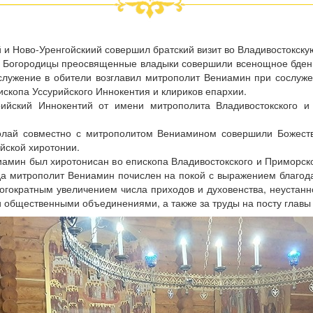
 и Ново-Уренгойскиий совершил братский визит во Владивостокску
й Богородицы преосвященные владыки совершили всенощное бден
ослужение в обители возглавил митрополит Вениамин при сослуж
ископа Уссурийского Иннокентия и клириков епархии.
рийский Иннокентий от имени митрополита Владивостокского 
колай совместно с митрополитом Вениамином совершили Божест
йской хиротонии.
иамин был хиротонисан во епископа Владивостокского и Приморск
а митрополит Вениамин почислен на покой с выражением благода
огократным увеличением числа приходов и духовенства, неустан
и общественными объединениями, а также за труды на посту глав