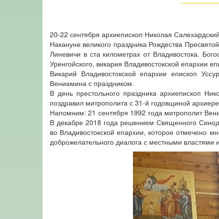
20-22 сентября архиепископ Николая Салехардский
Накануне великого праздника Рождества Пресвято
Линевичи в ста километрах от Владивостока. Бог
Уренгойского, викария Владивостокской епархии еп
Викарий Владивостокской епархии епископ Уссу
Вениамина с праздником.
В день престольного праздника архиепископ Ни
поздравил митрополита с 31-й годовщиной архиере
Напомним: 21 сентября 1992 года митрополит Вен
В декабре 2018 года решением Священного Синод
во Владивостокской епархии, которое отмечено мн
доброжелательного диалога с местными властями 