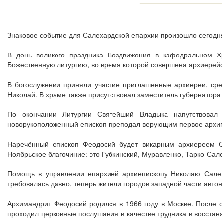
Знаковое событие для Салехардской епархии произошло сегодн
В день великого праздника Воздвижения в кафедральном 
Божественную литургию, во время которой совершена архиерейс
В богослужении приняли участие приглашенные архиереи, ср
Николай. В храме также присутствовал заместитель губернатора
По окончании Литургии Святейший Владыка напутствовал
новорукоположенный епископ преподал верующим первое архип
Наречённый епископ Феодосий будет викарным архиереем Са
Ноябрьское благочиние: это Губкинский, Муравленко, Тарко-Сал
Помощь в управлении епархией архиепископу Николаю Салех
требовалась давно, теперь жители городов западной части авто
Архимандрит Феодосий родился в 1966 году в Москве. После с
проходил церковные послушания в качестве трудника в восста