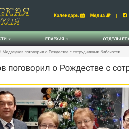
Календарь
Медиа
|
СТИ
ЕПАРХИЯ
ОТДЕЛЫ ЕП
 Медведков поговорил о Рождестве с сотрудниками библиотек...
 поговорил о Рождестве с сотр