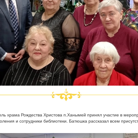
ель храма Рождества Христова п.Ханымей принял участие в мероп
оления и сотрудники библиотеки. Батюшка рассказал всем присутс