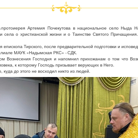
а протоиерея Артемия Почекутова в национальное село Ныда 
и села о христианской жизни и о Таинстве Святого Причащения
я епископа Тирского, после предварительной подготовки и испов
Филиале МАУК «Надымская РКС» - СДК.
вом Вознесения Господня и напомнил прихожанам о том что Воз
овека, к которому Господь призывает верующих в Него.
 куда до этого не восходил никто из людей.