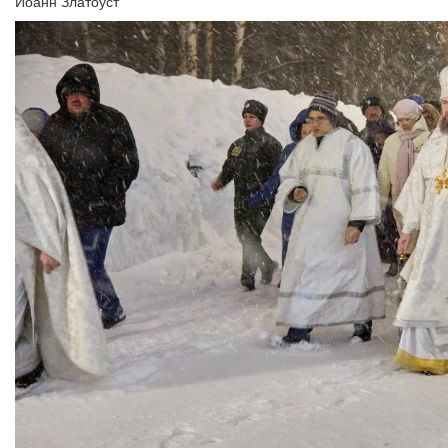
Иоанн Златоуст