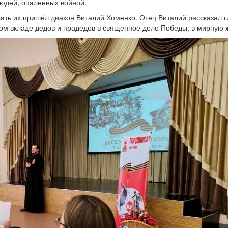
юдей, опаленных войной.
жать их пришёл диакон Виталий Хоменко. Отец Виталий рассказал 
ом вкладе дедов и прадедов в священное дело Победы, в мирную 